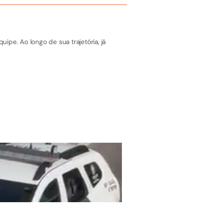
pe. Ao longo de sua trajetória, já
ÚLTIMAS NOTÍCIAS
Serra terá fim de s