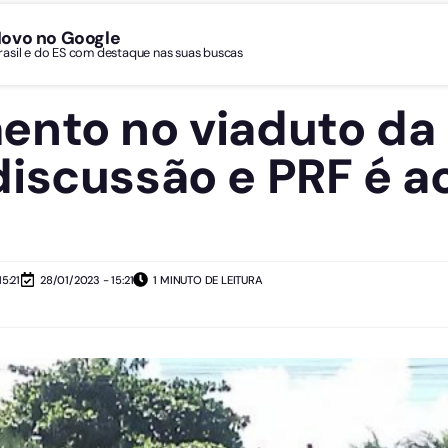
Novo no Google
Brasil e do ES com destaque nas suas buscas
nto no viaduto da 
iscussão e PRF é a
5:21
28/01/2023 - 15:21
1 MINUTO DE LEITURA