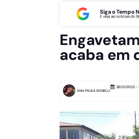
Siga o Tempo 
E veja as notícias do 
Engavetame
acaba em d
28/01/2023 - 1
ANA PAULA BONELLI