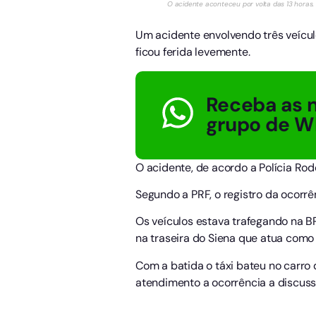
O acidente aconteceu por volta das 13 horas. 
Um acidente envolvendo três veícul
ficou ferida levemente.
Receba as n
grupo de W
O acidente, de acordo a Polícia Rod
Segundo a PRF, o registro da ocorrên
Os veículos estava trafegando na BR 
na traseira do Siena que atua como 
Com a batida o táxi bateu no carro
atendimento a ocorrência a discus