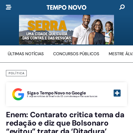
ÚLTIMAS NOTÍCIAS
CONCURSOS PÚBLICOS
MESTRE ÁL
POLÍTICA
Siga o Tempo Novo no Google
E veja as notícias do Brasil e do ES com destaque nas suas buscas
Enem: Contarato critica tema da
redação e diz que Bolsonaro
“evitou” tratar da ‘Ditadura’