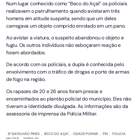
Num lugar conhecido como “Beco do Açaí” os policiais
realizavam o patrulhamento quando avistaram três
homens em atitude suspeita, sendo que um deles
carregava um objeto comprido enrolado em um pano.
Ao avistar a viatura, o suspeito abandonou o objeto e
fugiu. Os outros indivíduos não esboçaram reação e
foram abordados.
De acordo com os policiais, a dupla é conhecida pelo
envolvimento com o tráfico de drogas e porte de armas
de fogo na região.
Os rapazes de 20 e 26 anos foram presos e
encaminhados ao plantão policial do município. Eles não
tiveram a identidade divulgada. As informações são da
assessoria de imprensa da Polícia Militar.
6º BATALHÃO PMES
,
BECO DO AÇAÍ
,
CIDADE POMAR
,
PM
,
POLICIA
MILITAR
,
SERRA ES