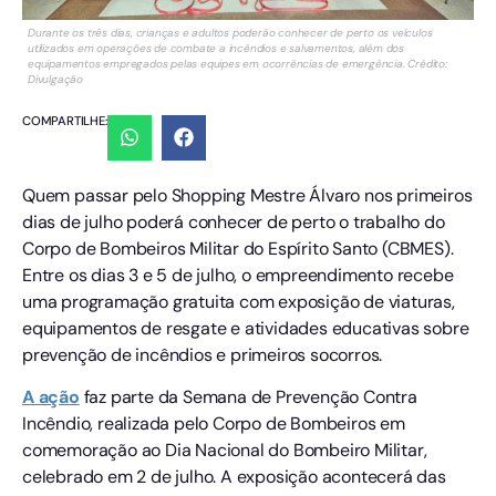
Durante os três dias, crianças e adultos poderão conhecer de perto os veículos
utilizados em operações de combate a incêndios e salvamentos, além dos
equipamentos empregados pelas equipes em ocorrências de emergência. Crédito:
Divulgação
COMPARTILHE:
Quem passar pelo Shopping Mestre Álvaro nos primeiros
dias de julho poderá conhecer de perto o trabalho do
Corpo de Bombeiros Militar do Espírito Santo (CBMES).
Entre os dias 3 e 5 de julho, o empreendimento recebe
uma programação gratuita com exposição de viaturas,
equipamentos de resgate e atividades educativas sobre
prevenção de incêndios e primeiros socorros.
A ação
faz parte da Semana de Prevenção Contra
Incêndio, realizada pelo Corpo de Bombeiros em
comemoração ao Dia Nacional do Bombeiro Militar,
celebrado em 2 de julho. A exposição acontecerá das