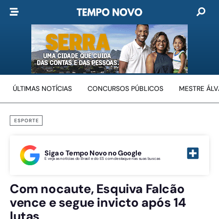
ÚLTIMAS NOTÍCIAS
CONCURSOS PÚBLICOS
MESTRE ÁL
ESPORTE
Siga o Tempo Novo no Google
E veja as notícias do Brasil e do ES com destaque nas suas buscas
Com nocaute, Esquiva Falcão
vence e segue invicto após 14
lutas