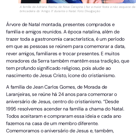
A família de Adriana Rocha, de Nova Carapina I, faz a maior festa e não esquece da
brincadeira do ‘Amigo X’ durante o Natal. Foto: Divulgação
Árvore de Natal montada, presentes comprados e
família e amigos reunidos. A época natalina, além de
trazer toda a gastronomia característica, é um período
em que as pessoas se reúnem para comemorar a data,
rever amigos, familiares e trocar presentes. E muitos
moradores da Serra também mantêm essa tradição, que
tem profundo significado religioso, pois alude ao
nascimento de Jesus Cristo, ícone do cristianismo.
A família de Jean Carlos Gomes, de Morada de
Laranjeiras, se reúne há 24 anos para comemorar o
aniversário de Jesus, centro do cristianismo. “Desde
1995 resolvemos acender na família a chama do Natal.
Todos aceitaram e compraram essa ideia e cada ano
fazemos na casa de um membro diferente.
Comemoramos o aniversário de Jesus e, também,