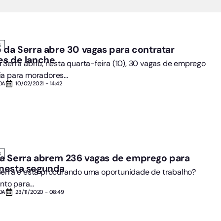
S
 da Serra abre 30 vagas para contratar
es de lanche
 Serra abriu, nesta quarta-feira (10), 30 vagas de emprego
a para moradores...
DA
10/02/2021 - 14:42
S
a Serra abrem 236 vagas de emprego para
nesta segunda
erra e está procurando uma oportunidade de trabalho?
nto para...
DA
23/11/2020 - 08:49