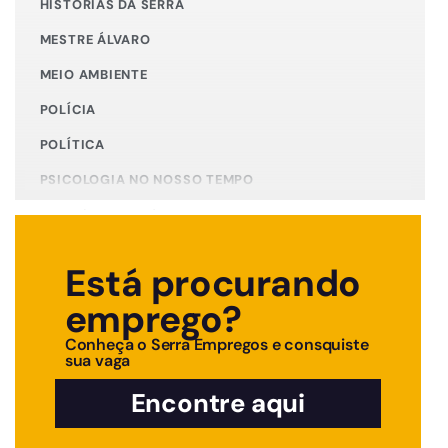
HISTÓRIAS DA SERRA
MESTRE ÁLVARO
MEIO AMBIENTE
POLÍCIA
POLÍTICA
PSICOLOGIA NO NOSSO TEMPO
PUBLICIDADE LEGAL
SAÚDE
Está procurando
TEMPO DE CUIDAR DE SI
emprego?
TEMPO NOVO MOTOR
Conheça o Serra Empregos e consquiste
sua vaga
Encontre aqui