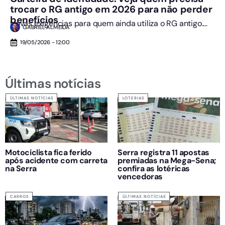
trocar o RG antigo em 2026 para não perder
benefícios
Novas exigências para quem ainda utiliza o RG antigo....
GABRIEL ALMEIDA
19/05/2026 - 12:00
Últimas notícias
ÚLTIMAS NOTÍCIAS
LOTERIAS
Motociclista fica ferido
Serra registra 11 apostas
após acidente com carreta
premiadas na Mega-Sena;
na Serra
confira as lotéricas
vencedoras
CARROS
ÚLTIMAS NOTÍCIAS