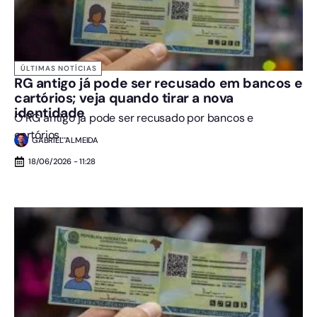
ÚLTIMAS NOTÍCIAS
RG antigo já pode ser recusado em bancos e
cartórios; veja quando tirar a nova
identidade
O RG antigo já pode ser recusado por bancos e
cartórios....
GABRIEL ALMEIDA
18/06/2026 - 11:28