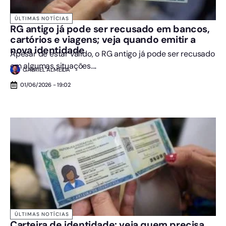
ÚLTIMAS NOTÍCIAS
RG antigo já pode ser recusado em bancos,
cartórios e viagens; veja quando emitir a
nova identidade
Apesar de estar válido, o RG antigo já pode ser recusado
em algumas situações....
GABRIEL ALMEIDA
01/06/2026 - 19:02
ÚLTIMAS NOTÍCIAS
Carteira de identidade: veja quem precisa