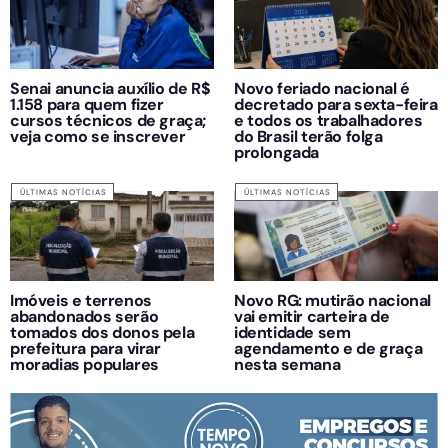
Senai anuncia auxílio de R$
Novo feriado nacional é
1.158 para quem fizer
decretado para sexta-feira
cursos técnicos de graça;
e todos os trabalhadores
veja como se inscrever
do Brasil terão folga
prolongada
ÚLTIMAS NOTÍCIAS
ÚLTIMAS NOTÍCIAS
Imóveis e terrenos
Novo RG: mutirão nacional
abandonados serão
vai emitir carteira de
tomados dos donos pela
identidade sem
prefeitura para virar
agendamento e de graça
moradias populares
nesta semana