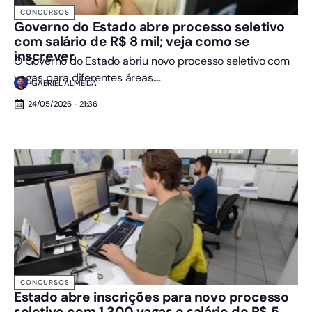
CONCURSOS
Governo do Estado abre processo seletivo
com salário de R$ 8 mil; veja como se
inscrever
O Governo do Estado abriu novo processo seletivo com
vagas para diferentes áreas....
GABRIEL ALMEIDA
24/05/2026 - 21:36
CONCURSOS
Estado abre inscrições para novo processo
seletivo com 1.300 vagas e salário de R$ 5