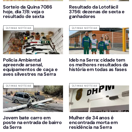
Sorteio da Quina 7086
Resultado da Lotofácil
hoje, dia 7/8: veja o
3756: dezenas de sexta e
resultado de sexta
ganhadores
ÚLTIMAS NOTÍCIAS
ÚLTIMAS NOTÍCIAS
Polícia Ambiental
Ideb na Serra: cidade tem
apreende arsenal,
os melhores resultados da
equipamentos de caça e
história em todas as fases
aves silvestres na Serra
ÚLTIMAS NOTÍCIAS
ÚLTIMAS NOTÍCIAS
Jovem bate carro em
Mulher de 34 anos é
poste na entrada de bairro
encontrada morta em
da Serra
residência na Serra