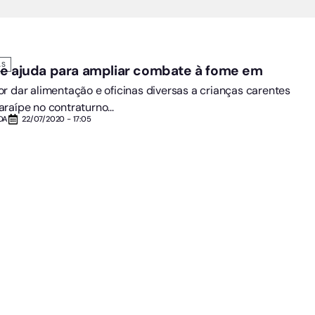
AS
de ajuda para ampliar combate à fome em
r dar alimentação e oficinas diversas a crianças carentes
raípe no contraturno...
DA
22/07/2020 - 17:05