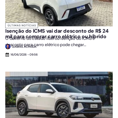
ÚLTIMAS NOTÍCIAS
Isenção do ICMS vai dar desconto de R$ 24
mil para comprar carro elétrico ou híbrido
O Governo do Estado liberou isenção do ICMS e
desconto para carro elétrico pode chegar...
GABRIEL ALMEIDA
16/06/2026 - 09:56