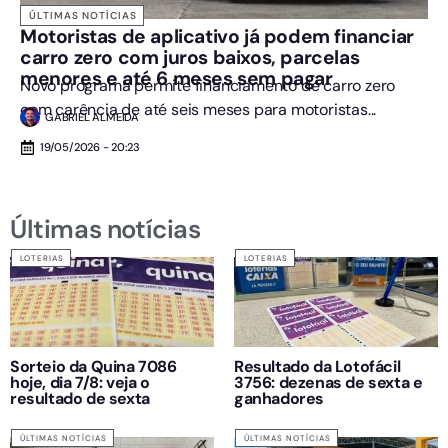
ÚLTIMAS NOTÍCIAS
Motoristas de aplicativo já podem financiar
carro zero com juros baixos, parcelas
menores e até 6 meses sem pagar
Novo programa permite financiamento de carro zero
com carência de até seis meses para motoristas...
GABRIEL ALMEIDA
19/05/2026 - 20:23
Últimas notícias
LOTERIAS
LOTERIAS
Sorteio da Quina 7086
Resultado da Lotofácil
hoje, dia 7/8: veja o
3756: dezenas de sexta e
resultado de sexta
ganhadores
ÚLTIMAS NOTÍCIAS
ÚLTIMAS NOTÍCIAS