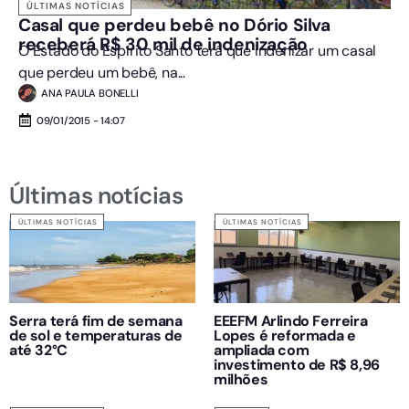
ÚLTIMAS NOTÍCIAS
Casal que perdeu bebê no Dório Silva
receberá R$ 30 mil de indenização
O Estado do Espírito Santo terá que indenizar um casal
que perdeu um bebê, na...
ANA PAULA BONELLI
09/01/2015 - 14:07
Últimas notícias
ÚLTIMAS NOTÍCIAS
ÚLTIMAS NOTÍCIAS
Serra terá fim de semana
EEEFM Arlindo Ferreira
de sol e temperaturas de
Lopes é reformada e
até 32°C
ampliada com
investimento de R$ 8,96
milhões