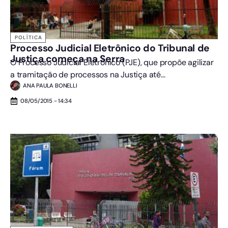
POLÍTICA
Processo Judicial Eletrônico do Tribunal de
Justiça começa na Serra
O Processo Judicial Eletrônico (PJE), que propõe agilizar
a tramitação de processos na Justiça até...
ANA PAULA BONELLI
08/05/2015 - 14:34