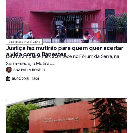
ÚLTIMAS NOTÍCIAS
Justiça faz mutirão para quem quer acertar
a vida com o Banestes
De 21 a 24 deste mês acontece no Fórum da Serra, na
Serra-sede, o Mutirão...
ANA PAULA BONELLI
15/07/2015 - 18:21