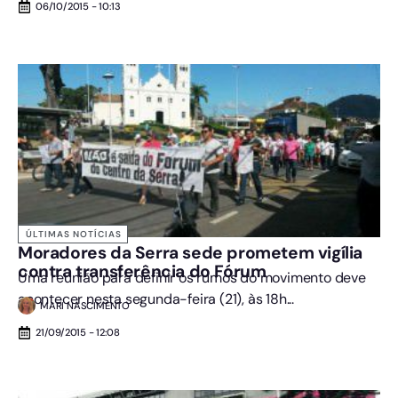
06/10/2015 - 10:13
ÚLTIMAS NOTÍCIAS
Moradores da Serra sede prometem vigília
contra transferência do Fórum
Uma reunião para definir os rumos do movimento deve
acontecer nesta segunda-feira (21), às 18h...
MARI NASCIMENTO
21/09/2015 - 12:08