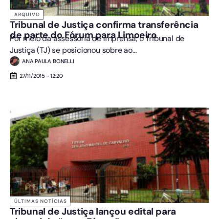
ARQUIVO
Tribunal de Justiça confirma transferência
de parte do Fórum para Limoeiro
Por meio da assessoria de imprensa, o Tribunal de
Justiça (TJ) se posicionou sobre ao...
ANA PAULA BONELLI
27/11/2015 - 12:20
ÚLTIMAS NOTÍCIAS
Tribunal de Justiça lançou edital para