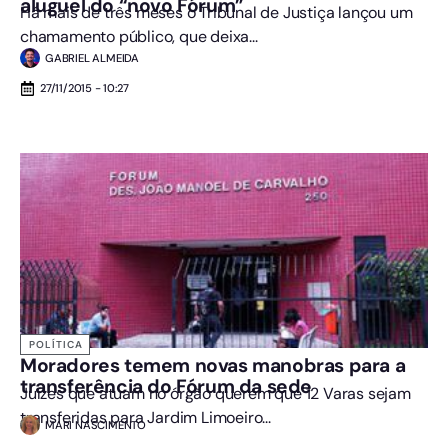
aluguel do “novo Fórum”
Há mais de três meses o Tribunal de Justiça lançou um
chamamento público, que deixa...
GABRIEL ALMEIDA
27/11/2015 - 10:27
POLÍTICA
Moradores temem novas manobras para a
transferência do Fórum da sede
Juízes que atuam no órgão querem que 12 Varas sejam
transferidas para Jardim Limoeiro...
MARI NASCIMENTO