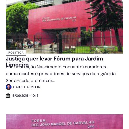
POLÍTICA
Justiça quer levar Fórum para Jardim
Limoeiro
Por Conceição Nascimento Enquanto moradores,
comerciantes e prestadores de serviços da região da
Serra-sede prometem...
GABRIEL ALMEIDA
18/09/2015 - 10:13