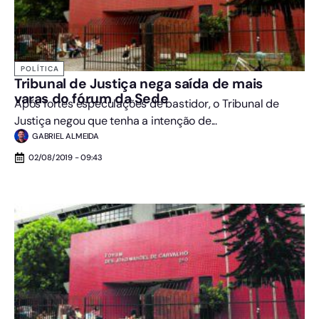
POLÍTICA
Tribunal de Justiça nega saída de mais
varas do fórum da Sede
Após fortes especulações de bastidor, o Tribunal de
Justiça negou que tenha a intenção de...
GABRIEL ALMEIDA
02/08/2019 - 09:43