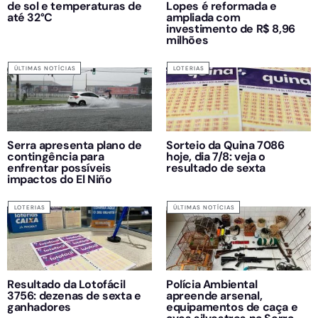
de sol e temperaturas de
Lopes é reformada e
até 32°C
ampliada com
investimento de R$ 8,96
milhões
ÚLTIMAS NOTÍCIAS
LOTERIAS
Serra apresenta plano de
Sorteio da Quina 7086
contingência para
hoje, dia 7/8: veja o
enfrentar possíveis
resultado de sexta
impactos do El Niño
LOTERIAS
ÚLTIMAS NOTÍCIAS
Resultado da Lotofácil
Polícia Ambiental
3756: dezenas de sexta e
apreende arsenal,
ganhadores
equipamentos de caça e