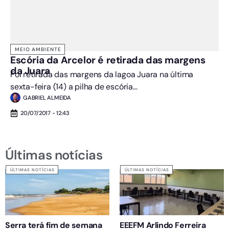
MEIO AMBIENTE
Escória da Arcelor é retirada das margens
da Juara
Foi retirada das margens da lagoa Juara na última
sexta-feira (14) a pilha de escória...
GABRIEL ALMEIDA
20/07/2017 - 12:43
Últimas notícias
ÚLTIMAS NOTÍCIAS
ÚLTIMAS NOTÍCIAS
Serra terá fim de semana
EEEFM Arlindo Ferreira