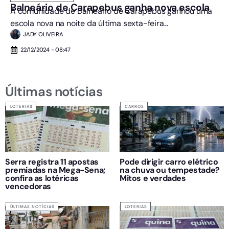
Balneário de Carapebus ganha nova escola
A comunidade de Balneário de Carapebus ganhou uma
escola nova na noite da última sexta-feira...
JADY OLIVEIRA
22/12/2024 - 08:47
Últimas notícias
LOTERIAS
CARROS
Serra registra 11 apostas
Pode dirigir carro elétrico
premiadas na Mega-Sena;
na chuva ou tempestade?
confira as lotéricas
Mitos e verdades
vencedoras
ÚLTIMAS NOTÍCIAS
LOTERIAS