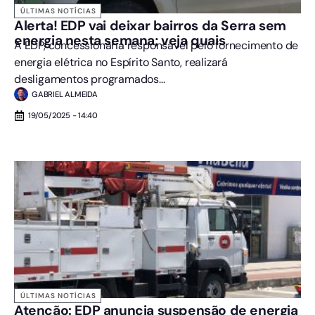
ÚLTIMAS NOTÍCIAS
Alerta! EDP vai deixar bairros da Serra sem
energia nesta semana; veja quais
A EDP, concessionária responsável pelo fornecimento de
energia elétrica no Espírito Santo, realizará
desligamentos programados...
GABRIEL ALMEIDA
19/05/2025 - 14:40
ÚLTIMAS NOTÍCIAS
Atenção: EDP anuncia suspensão de energia