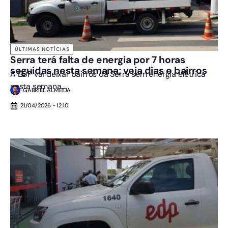
ÚLTIMAS NOTÍCIAS
Serra terá falta de energia por 7 horas
seguidas nesta semana; veja dias e bairros
A EDP vai deixar bairros da Serra sem energia elétrica
nesta semana....
GABRIEL ALMEIDA
21/04/2026 - 12:10