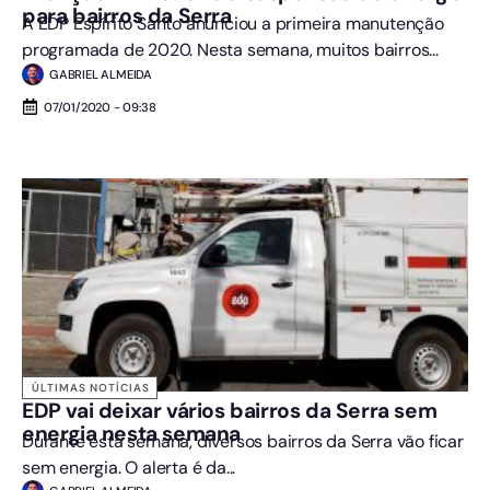
para bairros da Serra
A EDP Espírito Santo anunciou a primeira manutenção
programada de 2020. Nesta semana, muitos bairros...
GABRIEL ALMEIDA
07/01/2020 - 09:38
ÚLTIMAS NOTÍCIAS
EDP vai deixar vários bairros da Serra sem
energia nesta semana
Durante esta semana, diversos bairros da Serra vão ficar
sem energia. O alerta é da...