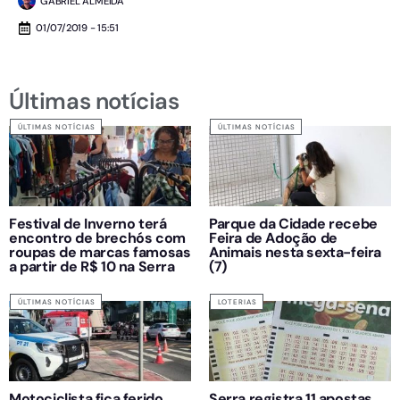
GABRIEL ALMEIDA
01/07/2019 - 15:51
Últimas notícias
ÚLTIMAS NOTÍCIAS
ÚLTIMAS NOTÍCIAS
Festival de Inverno terá
Parque da Cidade recebe
encontro de brechós com
Feira de Adoção de
roupas de marcas famosas
Animais nesta sexta-feira
a partir de R$ 10 na Serra
(7)
ÚLTIMAS NOTÍCIAS
LOTERIAS
Motociclista fica ferido
Serra registra 11 apostas