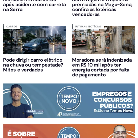
após acidente com carreta
premiadas na Mega-Sena;
na Serra
confira as lotéricas
vencedoras
CARROS
ÚLTIMAS NOTÍCIAS
Pode dirigir carro elétrico
Moradora será indenizada
na chuva ou tempestade?
em R$ 10 mil após ter
Mitos e verdades
energia cortada por falta
de pagamento