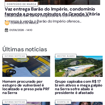
CONTEÚDO DE MARCA
Vaz entrega Barão do Império, condomínio
fazenda a poucos minutos da Grande Vitória
Localizado em Santa Leopoldina e com excelentes
terrenos à venda o Barão do Império oferece...
CONTEÚDO DE MARCA
01/06/2026 - 14:10
Últimas notícias
ÚLTIMAS NOTÍCIAS
MESTRE ÁLVARO
Homem procurado por
Grupo capixaba com R$ 17
estupro de vulnerável é
bi em ativos e mega galpão
localizado e preso pela PRF
na Serra sofre abalo e
na Serra
presidente é afastado
ÚLTIMAS NOTÍCIAS
DIVIRTA-SE