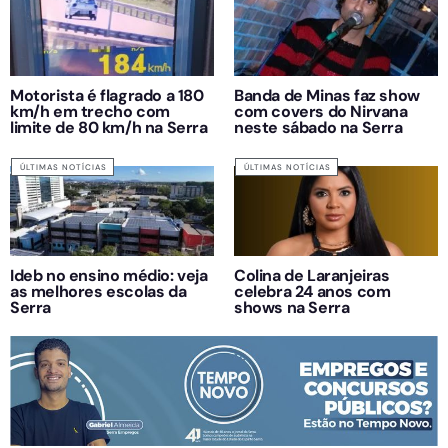
Motorista é flagrado a 180
Banda de Minas faz show
km/h em trecho com
com covers do Nirvana
limite de 80 km/h na Serra
neste sábado na Serra
ÚLTIMAS NOTÍCIAS
ÚLTIMAS NOTÍCIAS
Ideb no ensino médio: veja
Colina de Laranjeiras
as melhores escolas da
celebra 24 anos com
Serra
shows na Serra