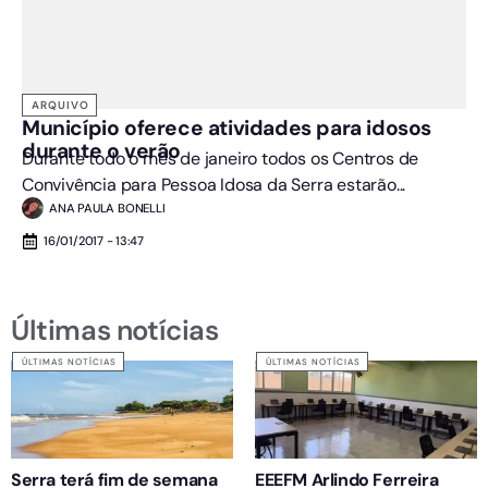
ARQUIVO
Município oferece atividades para idosos
durante o verão
Durante todo o mês de janeiro todos os Centros de
Convivência para Pessoa Idosa da Serra estarão...
ANA PAULA BONELLI
16/01/2017 - 13:47
Últimas notícias
ÚLTIMAS NOTÍCIAS
ÚLTIMAS NOTÍCIAS
Serra terá fim de semana
EEEFM Arlindo Ferreira