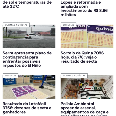
de sol e temperaturas de
Lopes é reformada e
até 32°C
ampliada com
investimento de R$ 8,96
milhões
ÚLTIMAS NOTÍCIAS
LOTERIAS
Serra apresenta plano de
Sorteio da Quina 7086
contingência para
hoje, dia 7/8: veja o
enfrentar possíveis
resultado de sexta
impactos do El Niño
LOTERIAS
ÚLTIMAS NOTÍCIAS
Resultado da Lotofácil
Polícia Ambiental
3756: dezenas de sexta e
apreende arsenal,
ganhadores
equipamentos de caça e