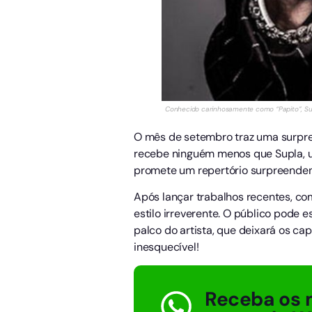
Conhecido carinhosamente como “Papito”, Sup
O mês de setembro traz uma surpre
recebe ninguém menos que Supla, u
promete um repertório surpreendente
Após lançar trabalhos recentes, com
estilo irreverente. O público pode 
palco do artista, que deixará os ca
inesquecível!
Receba os 