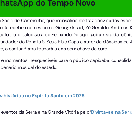
WhatsApp do Tempo Novo
o Sócio de Carteirinha, que mensalmente traz convidados esp
eto já recebeu nomes como George Israel, Zé Geraldo, Andreas Ki
outubro, o palco será de Fernando Deluqui, guitarrista da ic
 fundador do Renato & Seus Blue Caps e autor de clássicos da 
 o cantor Biafra fechará o ano com chave de ouro.
 momentos inesquecíveis para o público capixaba, consolidand
cenário musical do estado.
 histórico no Espírito Santo em 2026
ventos da Serra e na Grande Vitória pelo ‘
Divirta-se na Serr