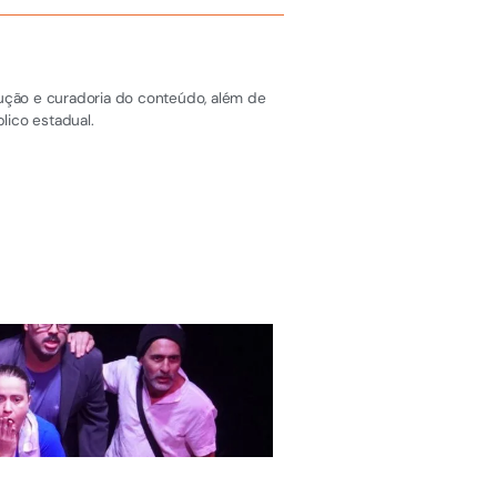
dução e curadoria do conteúdo, além de
lico estadual.
DIVIRTA-SE
Exposição gratuita 