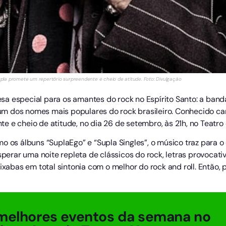
la promete um repertório surpreendente e cheio de atitude. Foto: Divulgação
sa especial para os amantes do rock no Espírito Santo: a ban
m dos nomes mais populares do rock brasileiro. Conhecido ca
 e cheio de atitude, no dia 26 de setembro, às 21h, no Teatro 
o os álbuns “SuplaEgo” e “Supla Singles”, o músico traz para o
esperar uma noite repleta de clássicos do rock, letras provocat
pixabas em total sintonia com o melhor do rock and roll. Então
melhores eventos da semana no