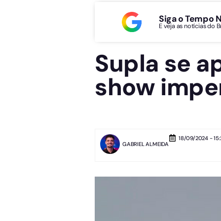
Siga o Tempo 
E veja as notícias do 
Supla se a
show imper
18/09/2024 - 15:
GABRIEL ALMEIDA