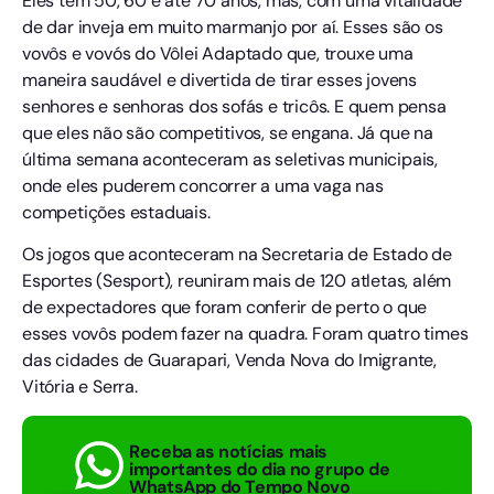
Eles têm 50, 60 e até 70 anos, mas, com uma vitalidade
de dar inveja em muito marmanjo por aí. Esses são os
vovôs e vovós do Vôlei Adaptado que, trouxe uma
maneira saudável e divertida de tirar esses jovens
senhores e senhoras dos sofás e tricôs. E quem pensa
que eles não são competitivos, se engana. Já que na
última semana aconteceram as seletivas municipais,
onde eles puderem concorrer a uma vaga nas
competições estaduais.
Os jogos que aconteceram na Secretaria de Estado de
Esportes (Sesport), reuniram mais de 120 atletas, além
de expectadores que foram conferir de perto o que
esses vovôs podem fazer na quadra. Foram quatro times
das cidades de Guarapari, Venda Nova do Imigrante,
Vitória e Serra.
Receba as notícias mais
importantes do dia no grupo de
WhatsApp do Tempo Novo