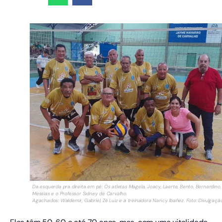
Da esquerda pra direita em pé: Os atletas Magela, Joacy, Laerte, Bento, Bernardino,
Messias e o Professor Sidney de Carvalho.
Agachados: Waldemir, Gabriel, Zé Luiz e a treinadora Nancy Ibañez. Foto: Divulgaçã