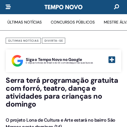
ÚLTIMAS NOTÍCIAS
CONCURSOS PÚBLICOS
MESTRE ÁL
ÚLTIMAS NOTÍCIAS
DIVIRTA-SE
Siga o Tempo Novo no Google
E veja as notícias do Brasil e do ES com destaque nas suas buscas
Serra terá programação gratuita
com forró, teatro, dança e
atividades para crianças no
domingo
O projeto Lona de Cultura e Arte estará no bairro São
Marcos neste domingo (14)