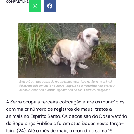
COMPARTILHE:
Betão é um dos casos de maus-tratos ocorridos na Serra: o animal
foi atropelado em maio no bairro Taquara I e o motorista não prestou
socorro, deixando o animal agonizando na rua. Crédito: Divulgação
A Serra ocupa a terceira colocação entre os municípios
com maior número de registros de maus-tratos a
animais no Espírito Santo. Os dados são do Observatório
da Segurança Pública e foram atualizados nesta terça-
feira (24). Até o mês de maio, o município soma 16