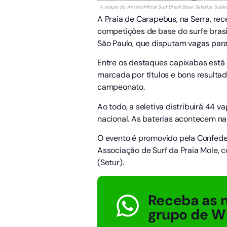
A etapa do ArcelorMittal Surf Brasil Base Seletiva Sud
A Praia de Carapebus, na Serra, rec
competições de base do surfe brasil
São Paulo, que disputam vagas para
Entre os destaques capixabas está 
marcada por títulos e bons resulta
campeonato.
Ao todo, a seletiva distribuirá 44 v
nacional. As baterias acontecem na
O evento é promovido pela Confedera
Associação de Surf da Praia Mole, c
(Setur).
Receba as n
grupo de W