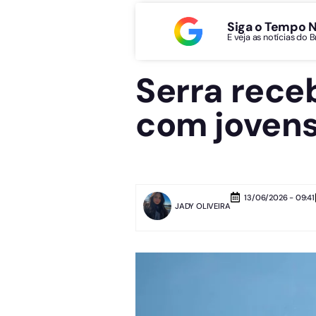
Siga o Tempo 
E veja as notícias do 
Serra receb
com jovens
13/06/2026 - 09:41
JADY OLIVEIRA