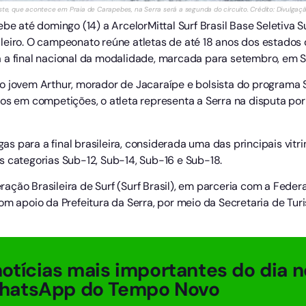
este, que acontece em Praia de Carapebes, na Serra será a segunda do circuito. Crédito: Divulgaç
ebe até domingo (14) a ArcelorMittal Surf Brasil Base Seletiva 
eiro. O campeonato reúne atletas de até 18 anos dos estados do
 a final nacional da modalidade, marcada para setembro, em S
o jovem Arthur, morador de Jacaraípe e bolsista do programa S
dos em competições, o atleta representa a Serra na disputa po
agas para a final brasileira, considerada uma das principais vit
s categorias Sub-12, Sub-14, Sub-16 e Sub-18.
ção Brasileira de Surf (Surf Brasil), em parceria com a Federa
om apoio da Prefeitura da Serra, por meio da Secretaria de Turi
otícias mais importantes do dia n
hatsApp do Tempo Novo