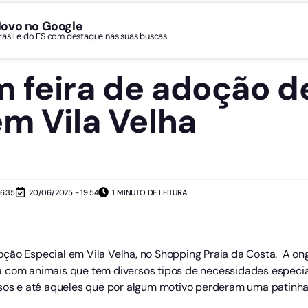
Novo no Google
Brasil e do ES com destaque nas suas buscas
 feira de adoção d
em Vila Velha
16:35
20/06/2025 - 19:54
1 MINUTO DE LEITURA
ção Especial em Vila Velha, no Shopping Praia da Costa. A on
á com animais que tem diversos tipos de necessidades especi
osos e até aqueles que por algum motivo perderam uma patinh