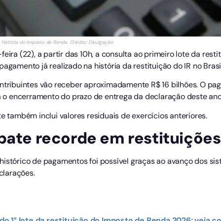
a história do Imposto de Renda. Crédito: Divulgação
eira (22), a partir das 10h, a consulta ao primeiro lote da res
agamento já realizado na história da restituição do IR no Brasil
ontribuintes vão receber aproximadamente R$ 16 bilhões. O pag
o encerramento do prazo de entrega da declaração deste ano
te também inclui valores residuais de exercícios anteriores.
bate recorde em restituições
histórico de pagamentos foi possível graças ao avanço dos s
clarações.
o 1° lote da restituição do Imposto de Renda 2026; veja 