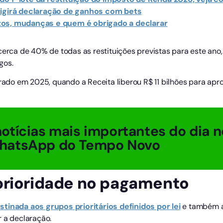
xigirá declaração de ganhos com bets
zos, mudanças e quem é obrigado a declarar
 cerca de 40% de todas as restituições previstas para este ano
gos.
strado em 2025, quando a Receita liberou R$ 11 bilhões para a
otícias mais importantes do dia n
hatsApp do Tempo Novo
prioridade no pagamento
stinada aos grupos prioritários definidos por lei
e também ao
r a declaração.