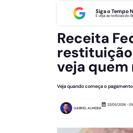
Siga o Tempo 
E veja as notícias do 
Receita Fed
restituiçã
veja quem 
Veja quando começa o pagamento d
22/05/2026 - 0
GABRIEL ALMEIDA