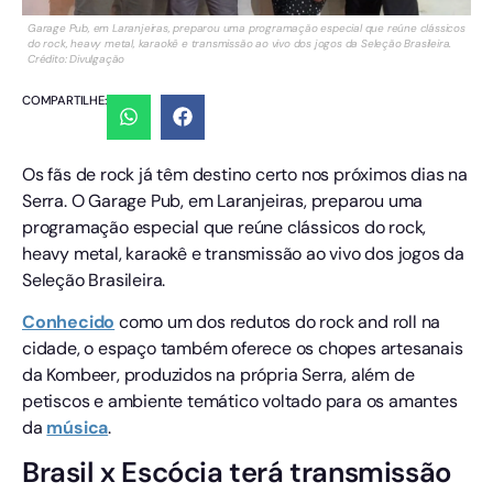
Garage Pub, em Laranjeiras, preparou uma programação especial que reúne clássicos
do rock, heavy metal, karaokê e transmissão ao vivo dos jogos da Seleção Brasileira.
Crédito: Divulgação
COMPARTILHE:
Os fãs de rock já têm destino certo nos próximos dias na
Serra. O Garage Pub, em Laranjeiras, preparou uma
programação especial que reúne clássicos do rock,
heavy metal, karaokê e transmissão ao vivo dos jogos da
Seleção Brasileira.
Conhecido
como um dos redutos do rock and roll na
cidade, o espaço também oferece os chopes artesanais
da Kombeer, produzidos na própria Serra, além de
petiscos e ambiente temático voltado para os amantes
da
música
.
Brasil x Escócia terá transmissão