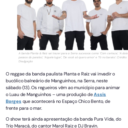
A banda Planta & Raiz vai trazer para a Serra sucessos como ‘Com certeza’, ‘A dois
passos do paraíso’, ‘Aquele lugar’, ‘De você só quero amor’ e ‘Tô no barato’. Crédito:
Divulgação
O reggae da banda paulista Planta e Raiz vai invadir o
bucólico balneário de Manguinhos, na Serra, neste
sábado (13). Os regueiros vêm ao município para animar
o Luau de Manguinhos – uma produção de
Assis
Borges
que acontecerá no Espaço Chico Bento, de
frente para o mar.
O show terá ainda apresentação da banda Pura Vida, do
Trio Maracá, do cantor Marol Raiz e DJ Bravin.