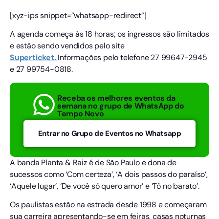
[xyz-ips snippet=”whatsapp-redirect”]
A agenda começa às 18 horas; os ingressos são limitados
e estão sendo vendidos pelo site
Superticket.
Informações pelo telefone 27 99647-2945
e 27 99754-0818.
Receba os melhores eventos da
semana no grupo de WhatsApp do
Tempo Novo
Entrar no Grupo de Eventos no Whatsapp
A banda Planta & Raiz é de São Paulo e dona de
sucessos como ‘Com certeza’, ‘A dois passos do paraíso’,
‘Aquele lugar’, ‘De você só quero amor’ e ‘Tô no barato’.
Os paulistas estão na estrada desde 1998 e começaram
sua carreira apresentando-se em feiras, casas noturnas