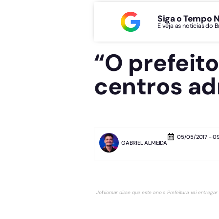
Siga o Tempo 
E veja as notícias do 
“O prefeit
centros ad
05/05/2017 - 0
GABRIEL ALMEIDA
Jolhiomar disse que este ano a Prefeitura vai entrega