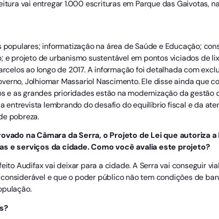
eitura vai entregar 1.000 escrituras em Parque das Gaivotas, n
as populares; informatização na área de Saúde e Educação; con
; e projeto de urbanismo sustentável em pontos viciados de lix
Barcelos ao longo de 2017. A informação foi detalhada com exc
verno, Jolhiomar Massariol Nascimento. Ele disse ainda que co
tos e as grandes prioridades estão na modernização da gestão d
u a entrevista lembrando do desafio do equilíbrio fiscal e da a
de pobreza.
rovado na Câmara da Serra, o Projeto de Lei que autoriza a 
ras e serviços da cidade. Como você avalia este projeto?
ito Audifax vai deixar para a cidade. A Serra vai conseguir via
considerável e que o poder público não tem condições de banca
opulação.
’s?