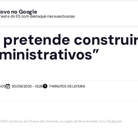
Novo no Google
Brasil e do ES com destaque nas suas buscas
o pretende construir
ministrativos”
9:09
20/06/2025 - 15:26
7 MINUTOS DE LEITURA
r 1.000 escrituras em Parque das Gaivotas, na região de Nova Almeida. Foto: Divulgação