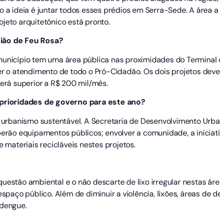
o a ideia é juntar todos esses prédios em Serra-Sede. A área a 
projeto arquitetônico está pronto.
gião de Feu Rosa?
município tem uma área pública nas proximidades do Terminal
ver o atendimento de todo o Pró-Cidadão. Os dois projetos dev
será superior a R$ 200 mil/mês.
s prioridades de governo para este ano?
e urbanismo sustentável. A Secretaria de Desenvolvimento Urba
berão equipamentos públicos; envolver a comunidade, a iniciati
e materiais recicláveis nestes projetos.
questão ambiental e o não descarte de lixo irregular nestas ár
espaço público. Além de diminuir a violência, lixões, áreas de d
 dengue.