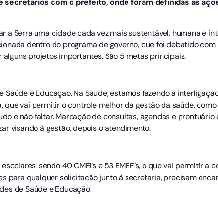
 secretários com o prefeito, onde foram definidas as açõe
nar a Serra uma cidade cada vez mais sustentável, humana e inte
recionada dentro do programa de governo, que foi debatido com 
r alguns projetos importantes. São 5 metas principais.
 Saúde e Educação. Na Saúde, estamos fazendo a interligação
ica, que vai permitir o controle melhor da gestão da saúde, co
tudo e não faltar. Marcação de consultas, agendas e prontuário
ar visando à gestão, depois o atendimento.
escolares, sendo 40 CMEI’s e 53 EMEF’s, o que vai permitir a c
s para qualquer solicitação junto à secretaria, precisam encam
ades de Saúde e Educação.