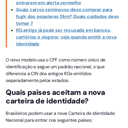
entrarem em alerta vermelho
Quais carros seminovos devo comprar para
fugir dos populares 0km? Quais cuidados devo
tomar ?
RG antigo já pode ser recusado em bancos,
cartórios e viagens; veja quando emitir a nova
identidade
O novo modelo usa o CPF como número único de
identificação e segue um padrão nacional, o que
diferencia a CIN dos antigos RGs emitidos
separadamente pelos estados.
Quais países aceitam a nova
carteira de identidade?
Brasileiros podem usar a nova Carteira de Identidade
Nacional para entrar nos seguintes países: