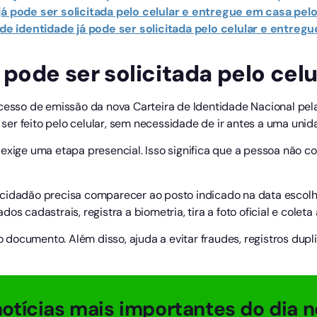
já pode ser solicitada pelo celular e entregue em casa pel
a de identidade já pode ser solicitada pelo celular e entre
pode ser solicitada pelo celu
ocesso de emissão da nova Carteira de Identidade Nacional pel
er feito pelo celular, sem necessidade de ir antes a uma uni
exige uma etapa presencial. Isso significa que a pessoa não c
cidadão precisa comparecer ao posto indicado na data escolhi
s cadastrais, registra a biometria, tira a foto oficial e coleta a
documento. Além disso, ajuda a evitar fraudes, registros dupl
otícias mais importantes do dia n