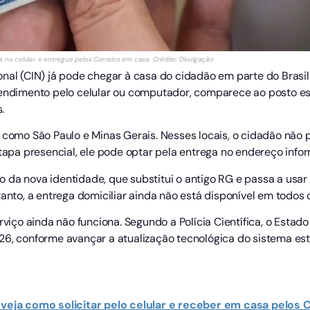
a no celular e entregue pelos Correios em casa. Crédito: Divulgação
nal (CIN) já pode chegar à casa do cidadão em parte do Brasil.
tendimento pelo celular ou computador, comparece ao posto esc
.
 como São Paulo e Minas Gerais. Nesses locais, o cidadão não 
etapa presencial, ele pode optar pela entrega no endereço inf
 da nova identidade, que substitui o antigo RG e passa a usa
tanto, a entrega domiciliar ainda não está disponível em todos 
rviço ainda não funciona. Segundo a Polícia Científica, o Estad
26, conforme avançar a atualização tecnológica do sistema est
 veja como solicitar pelo celular e receber em casa pelos 