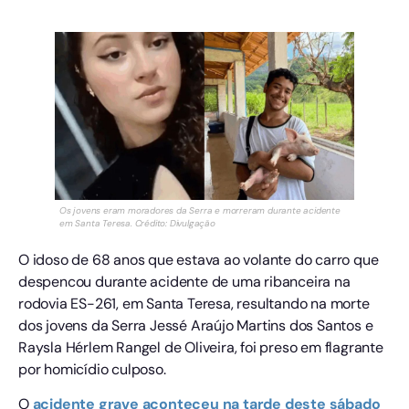
Os jovens eram moradores da Serra e morreram durante acidente
em Santa Teresa. Crédito: Divulgação
O idoso de 68 anos que estava ao volante do carro que
despencou durante acidente de uma ribanceira na
rodovia ES-261, em Santa Teresa, resultando na morte
dos jovens da Serra Jessé Araújo Martins dos Santos e
Raysla Hérlem Rangel de Oliveira, foi preso em flagrante
por homicídio culposo.
O
acidente grave aconteceu na tarde deste sábado