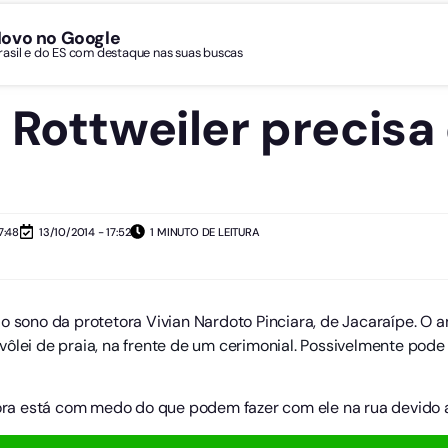
Novo no Google
Brasil e do ES com destaque nas suas buscas
 Rottweiler precisa
7:48
13/10/2014 - 17:52
1 MINUTO DE LEITURA
o sono da protetora Vivian Nardoto Pinciara, de Jacaraípe. O a
ôlei de praia, na frente de um cerimonial. Possivelmente pode
etora está com medo do que podem fazer com ele na rua devido