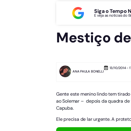
Siga o Tempo 
E veja as notícias do 
Mestiço de
13/10/2014 - 1
ANA PAULA BONELLI
Gente este menino lindo tem tirado 
ao Solemar – depois da quadra de v
Capuba.
Ele precisa de lar urgente. A prot