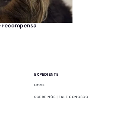
ÚLTIMAS NOTÍCIAS
 de recompensa
Dia de São Francis
EXPEDIENTE
HOME
SOBRE NÓS | FALE CONOSCO