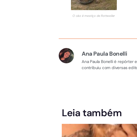
O cão é mestiço de Rottweiler
Ana Paula Bonelli
Ana Paula Bonelli é repórter
contribuiu com diversas edito
Leia também