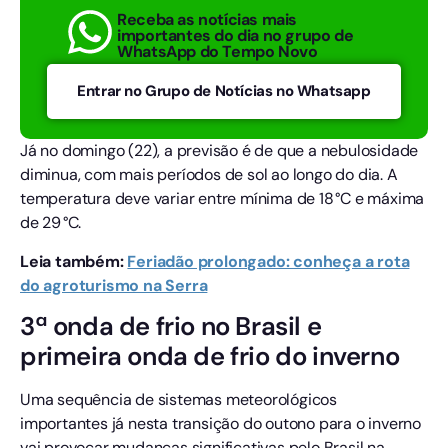
Receba as notícias mais
importantes do dia no grupo de
WhatsApp do Tempo Novo
Entrar no Grupo de Notícias no Whatsapp
Já no domingo (22), a previsão é de que a nebulosidade
diminua, com mais períodos de sol ao longo do dia. A
temperatura deve variar entre mínima de 18 °C e máxima
de 29 °C.
Leia também:
Feriadão prolongado: conheça a rota
do agroturismo na Serra
3ª onda de frio no Brasil e
primeira onda de frio do inverno
Uma sequência de sistemas meteorológicos
importantes já nesta transição do outono para o inverno
vai provocar mudanças significativas pelo Brasil na