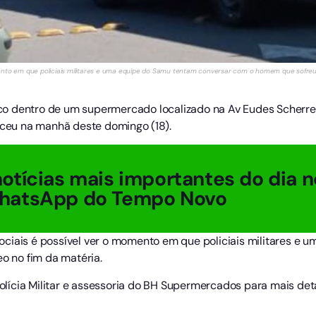
ento em que policiais militares e uma equipe do Samu tentam conversar com o homem que sofre
o dentro de um supermercado localizado na Av Eudes Scherrer
teceu na manhã deste domingo (18).
otícias mais importantes do dia n
hatsApp do Tempo Novo
ciais é possível ver o momento em que policiais militares e
eo no fim da matéria.
olícia Militar e assessoria do BH Supermercados para mais det