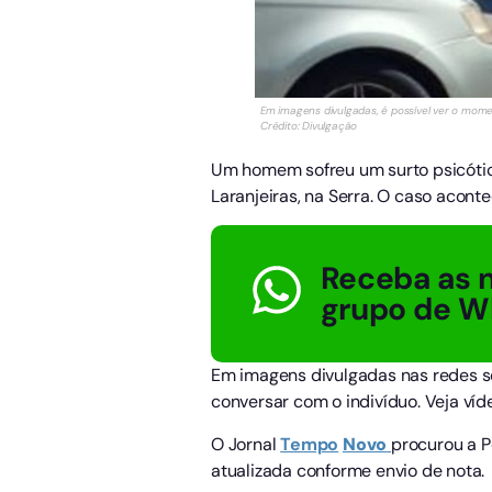
Em imagens divulgadas, é possível ver o mom
Crédito: Divulgação
Um homem sofreu um surto psicótic
Laranjeiras, na Serra. O caso acon
Receba as n
grupo de W
Em imagens divulgadas nas redes so
conversar com o indivíduo. Veja víd
O Jornal
Tempo
Novo
procurou a P
atualizada conforme envio de nota.