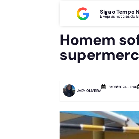
Siga o Tempo 
E veja as notícias do 
Homem sofr
supermerc
18/08/2024 - 11:46
JADY OLIVEIRA