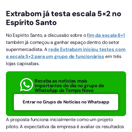
Extrabom já testa escala 5×2 no
Espírito Santo
No Espírito Santo, a discussão sobre o
fim da escala 6×1
também já começou a ganhar espaço dentro do setor
supermercadista. A
rede Extrabom iniciou testes com
a escala 5×2 para um grupo de funcionários
em três
lojas capixabas.
Receba as notícias mais
importantes do dia no grupo de
WhatsApp do Tempo Novo
Entrar no Grupo de Notícias no Whatsapp
A proposta funciona inicialmente como um projeto
piloto. A expectativa da empresa é avaliar os resultados