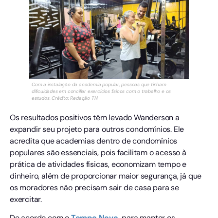
Com a instalação da academia popular, pessoas que tinham
dificuldades em conciliar exercícios físicos com o trabalho e os
estudos. Crédito: Redação TN
Os resultados positivos têm levado Wanderson a
expandir seu projeto para outros condomínios. Ele
acredita que academias dentro de condomínios
populares são essenciais, pois facilitam o acesso à
prática de atividades físicas, economizam tempo e
dinheiro, além de proporcionar maior segurança, já que
os moradores não precisam sair de casa para se
exercitar.
De acordo com o
Tempo Novo,
para manter os