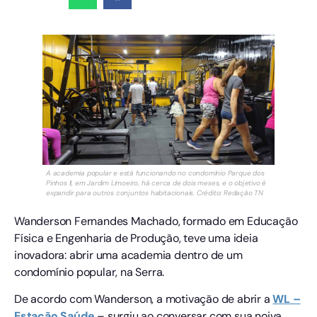
A academia popular e está funcionando no condomínio Parque dos
Pinhos II, em Jardim Limoeiro, há cerca de dois meses, e o objetivo é
expandir para outros conjuntos habitacionais. Crédito: Redação TN
Wanderson Fernandes Machado, formado em Educação
Física e Engenharia de Produção, teve uma ideia
inovadora: abrir uma academia dentro de um
condomínio popular, na Serra.
De acordo com Wanderson, a motivação de abrir a
WL –
Estação Saúde
– surgiu ao conversar com sua noiva