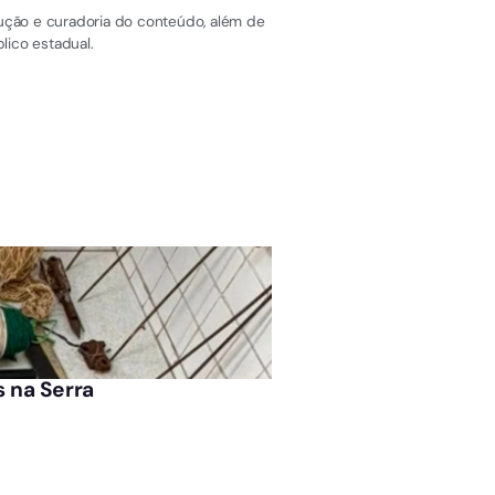
dução e curadoria do conteúdo, além de
lico estadual.
ÚLTIMAS NOTÍCIAS
s na Serra
Ideb na Serra: cida