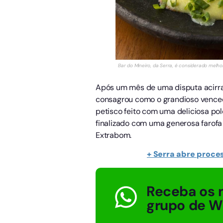
Bar do Mineiro, da Serra, é considerado melhor
Após um mês de uma disputa acirrad
consagrou como o grandioso venced
petisco feito com uma deliciosa p
finalizado com uma generosa farofa
Extrabom.
+ Serra abre proces
Receba os 
grupo de 