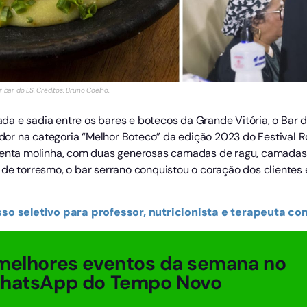
 bar do ES. Créditos: Bruno Coelho.
a e sadia entre os bares e botecos da Grande Vitória, o Bar do
or na categoria “Melhor Boteco” da edição 2023 do Festival 
olenta molinha, com duas generosas camadas de ragu, camadas
 de torresmo, o bar serrano conquistou o coração dos clientes
so seletivo para professor, nutricionista e terapeuta com
melhores eventos da semana no
WhatsApp do Tempo Novo