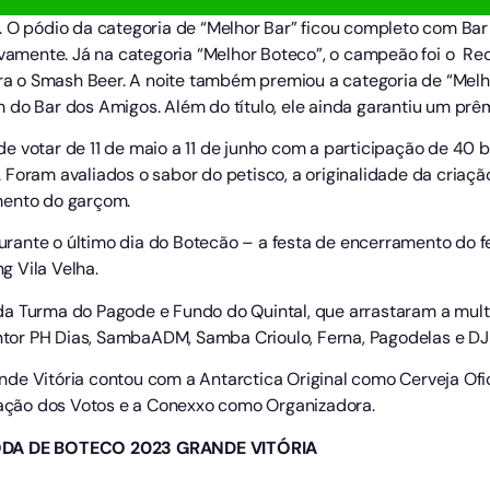
. O pódio da categoria de “Melhor Bar” ficou completo com Bar
ivamente. Já na categoria “Melhor Boteco”, o campeão foi o Rec
para o Smash Beer. A noite também premiou a categoria de “Me
do Bar dos Amigos. Além do título, ele ainda garantiu um prêmi
e votar de 11 de maio a 11 de junho com a participação de 40 
ca. Foram avaliados o sabor do petisco, a originalidade da criaç
mento do garçom.
ante o último dia do Botecão – a festa de encerramento do fe
 Vila Velha.
da Turma do Pagode e Fundo do Quintal, que arrastaram a mu
or PH Dias, SambaADM, Samba Crioulo, Ferna, Pagodelas e DJ 
de Vitória contou com a Antarctica Original como Cerveja Ofic
ção dos Votos e a Conexxo como Organizadora.
DA DE BOTECO 2023 GRANDE VITÓRIA