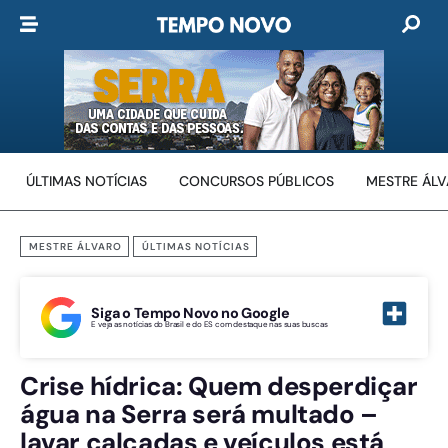
ÚLTIMAS NOTÍCIAS
CONCURSOS PÚBLICOS
MESTRE ÁL
MESTRE ÁLVARO
ÚLTIMAS NOTÍCIAS
Siga o Tempo Novo no Google
E veja as notícias do Brasil e do ES com destaque nas suas buscas
Crise hídrica: Quem desperdiçar
água na Serra será multado –
lavar calçadas e veículos está