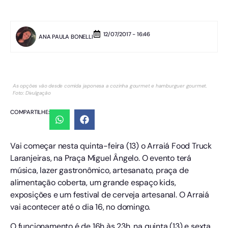
12/07/2017 - 16:46
ANA PAULA BONELLI
As opções vão desde comida japonesa a cozinha gourmet e hamburguer gourmet.
Foto: Divulgação
COMPARTILHE:
Vai começar nesta quinta-feira (13) o Arraiá Food Truck
Laranjeiras, na Praça Miguel Ângelo. O evento terá
música, lazer gastronômico, artesanato, praça de
alimentação coberta, um grande espaço kids,
exposições e um festival de cerveja artesanal. O Arraiá
vai acontecer até o dia 16, no domingo.
O funcionamento é de 16h às 23h, na quinta (13) e sexta