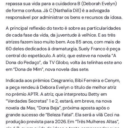
repassa sua vida para a cuidadora B (Deborah Evelyn)
de forma confusa. Já C (Nathalia Dill) é a advogada
responsável por administrar os bens e recursos da idosa.
A principal reflexão do texto é sobre as particularidades
de cada fase da vida, da juventude à velhice. E as três
atrizes fazem isso muito bem. Aos 85 anos, com mais de
60 deles dedicados à dramaturgia, Suely Franco é peça
central do espetáculo. A atriz, que esteve na novela “A
Dona do Pedaço”, da TV Globo, volta às telinhas este ano
em “Dona de Mim”, nova novela das sete.
Indicada aos prêmios Cesgranrio, Bibi Ferreira e Cenym,
a peça rendeu à Debora Evelyn o título de melhor atriz
no prêmio APTR. A atriz, que interpretou Betty em
“Verdades Secretas” 1 e 2, estará, em breve, na nova
novela da Max, “Dona Beja”, próxima aposta após o
grande sucesso de “Beleza Fatal”. Ela será a vilã Ceci na
produção prevista para 2026. Em “Três Mulheres Altas”,