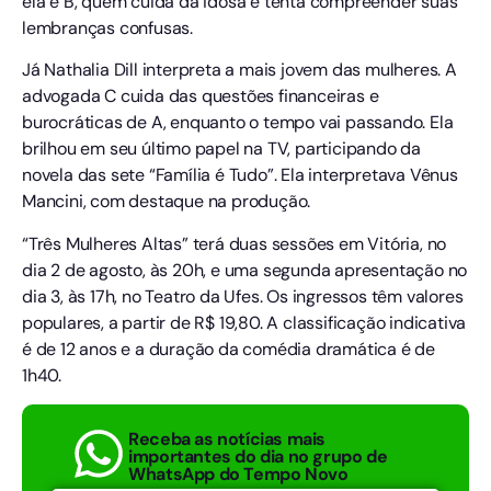
ela é B, quem cuida da idosa e tenta compreender suas
lembranças confusas.
Já Nathalia Dill interpreta a mais jovem das mulheres. A
advogada C cuida das questões financeiras e
burocráticas de A, enquanto o tempo vai passando. Ela
brilhou em seu último papel na TV, participando da
novela das sete “Família é Tudo”. Ela interpretava Vênus
Mancini, com destaque na produção.
“Três Mulheres Altas” terá duas sessões em Vitória, no
dia 2 de agosto, às 20h, e uma segunda apresentação no
dia 3, às 17h, no Teatro da Ufes. Os ingressos têm valores
populares, a partir de R$ 19,80. A classificação indicativa
é de 12 anos e a duração da comédia dramática é de
1h40.
Receba as notícias mais
importantes do dia no grupo de
WhatsApp do Tempo Novo