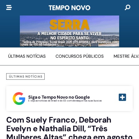
ÚLTIMAS NOTÍCIAS
CONCURSOS PÚBLICOS
MESTRE ÁL
ÚLTIMAS NOTÍCIAS
Siga o Tempo Novo no Google
E veja as notícias do Brasil e do ES com destaque nas suas buscas
Com Suely Franco, Deborah
Evelyn e Nathalia Dill, “Três
Mulheres Altas” chega em agosto