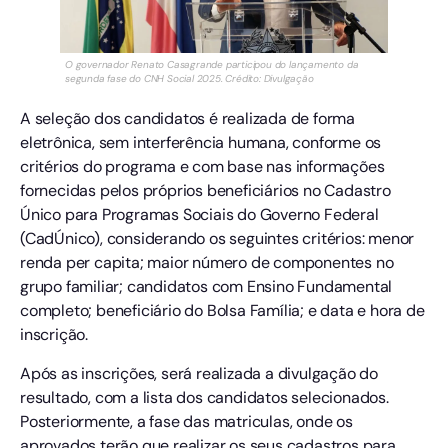
O governador Renato Casagrande participou do lançamento da
segunda fase do CNH Social 2025. Crédito: Divulgação
A seleção dos candidatos é realizada de forma
eletrônica, sem interferência humana, conforme os
critérios do programa e com base nas informações
fornecidas pelos próprios beneficiários no Cadastro
Único para Programas Sociais do Governo Federal
(CadÚnico), considerando os seguintes critérios: menor
renda per capita; maior número de componentes no
grupo familiar; candidatos com Ensino Fundamental
completo; beneficiário do Bolsa Família; e data e hora de
inscrição.
Após as inscrições, será realizada a divulgação do
resultado, com a lista dos candidatos selecionados.
Posteriormente, a fase das matriculas, onde os
aprovados terão que realizar os seus cadastros para