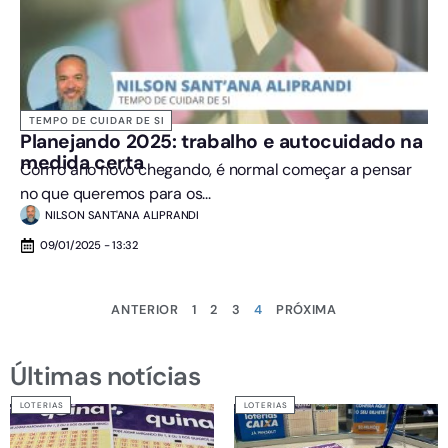
TEMPO DE CUIDAR DE SI
Planejando 2025: trabalho e autocuidado na
medida certa
Com o ano novo chegando, é normal começar a pensar
no que queremos para os...
NILSON SANT'ANA ALIPRANDI
09/01/2025 - 13:32
ANTERIOR
1
2
3
4
PRÓXIMA
Últimas notícias
LOTERIAS
LOTERIAS