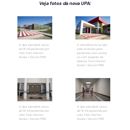
Veja fotos da nova UPA:
A Upa atenderá cerca
O atendimento na Upa
de 16 mil pacientes por
está exclusivo para
mês. Foto: Everton
pacientes com corona
Nunes / Secom PMS
ou com suspeita da
doença. Foto: Everton
Nunes / Secom PMS
A Upa atenderá cerca
A Upa atenderá cerca
de 16 mil pacientes por
de 16 mil pacientes por
mês. Foto: Everton
mês. Foto: Everton
Nunes / Secom PMS
Nunes / Secom PMS