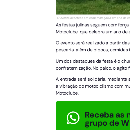
O evento acontece em comemoração a um ano de estra
As festas julinas seguem com força t
Motoclube, que celebra um ano de e
O evento será realizado a partir d
pescaria, além de pipoca, comidas 
Um dos destaques da festa é o chur
confraternização. No palco, o agito 
A entrada será solidária, mediante 
a vibração do motociclismo com muit
Motoclube.
Receba as n
grupo de W