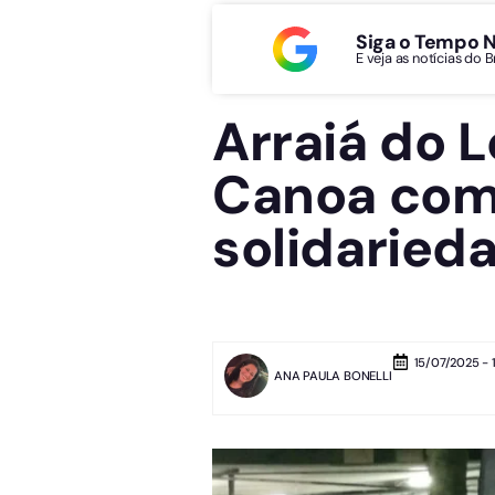
Siga o Tempo 
E veja as notícias do 
Arraiá do 
Canoa com 
solidaried
15/07/2025 - 
ANA PAULA BONELLI