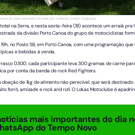
da do Lokas Motoclube, formado por mulheres. Crédito: Divulgação
otal na Serra, e nesta sexta-feira (18) acontece um arraiá pra l
strada da divisão Porto Canoa do grupo de motociclistas for
as 19h, no Posto SB, em Porto Canoa, com uma programação que 
típicas e bebidas à venda.
rasco 0300: cada participante leva 300 gramas de carne para 
fica por conta da banda de rock Red Fighters.
a doação de 1kg de alimento não perecível, que será destinado a
o forró, amizade e rock and roll. O Lokas Motoclube é apadrin
otícias mais importantes do dia n
hatsApp do Tempo Novo