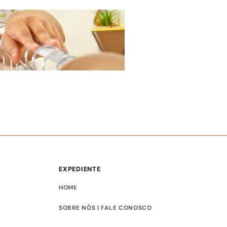
ÚLTIMAS NOTÍCIAS
Lei do Silêncio mud
eventos
EXPEDIENTE
HOME
SOBRE NÓS | FALE CONOSCO