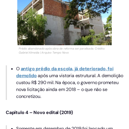
Prédio abandonado após obra de reforma ser paralisada. Crédito:
Gabriel Almeida | Arquivo Tempo Novo
O
antigo prédio da escola, já deteriorado, foi
demolido
após uma vistoria estrutural. A demolição
custou R$ 290 mil. Na época, o governo prometeu
nova licitação ainda em 2018 – o que não se
concretizou.
Capítulo 4 – Novo edital (2019)
Somente em dezembro de 2019 foi lançado um