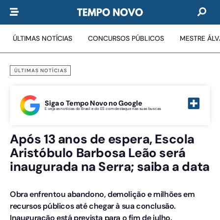
ÚLTIMAS NOTÍCIAS
CONCURSOS PÚBLICOS
MESTRE ÁL
ÚLTIMAS NOTÍCIAS
Siga o Tempo Novo no Google
E veja as notícias do Brasil e do ES com destaque nas suas buscas
Após 13 anos de espera, Escola
Aristóbulo Barbosa Leão será
inaugurada na Serra; saiba a data
Obra enfrentou abandono, demolição e milhões em
recursos públicos até chegar à sua conclusão.
Inauguração está prevista para o fim de julho.