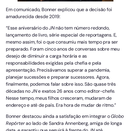
Em comunicado, Bonner explicou que a decisão foi
amadurecida desde 2019:
“Esse aniversário do
JN
não tem número redondo,
lançamento de livro, série especial de reportagens. E,
mesmo assim, foi o que consumiu mais tempo pra ser
preparado. Foram cinco anos de conversas sobre meu
desejo de diminuir a carga horária e as
responsabilidades exigidas pela chefia e pela
apresentação. Precisávamos superar a pandemia,
planejar sucessões e preparar sucessores. Agora,
finalmente, podemos falar sobre isso. São quase três
décadas no
JN
e exatos 26 anos como editor-chefe.
Nesse tempo, meus filhos cresceram, mudaram de
endereço e até de país. Era hora de mudar de ritmo.”
Bonner destacou ainda a satisfação em integrar o
Globo
Repórter
ao lado de Sandra Annenberg, amiga de longa
data, e garantiu que seguirá à frente do
JN
até