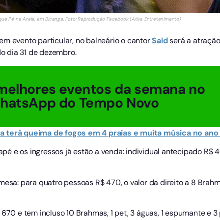
que Pé na Areia, em Bicanga. Foto: Reprodução Facebook (Ativa Entretenimento)
em evento particular, no balneário o cantor
Said
será a atração
do dia 31 de dezembro.
melhores eventos da semana no
WhatsApp do Tempo Novo
ra terá queima de fogos em 4 praias e muita música no ano 
tapé e os ingressos já estão a venda: individual antecipado R$ 
: para quatro pessoas R$ 470, o valor da direito a 8 Brahma
670 e tem incluso 10 Brahmas, 1 pet, 3 águas, 1 espumante e 3 po