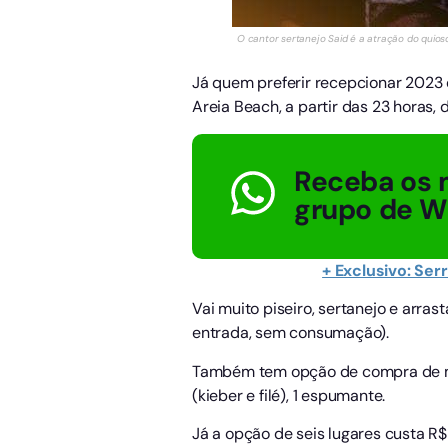
O cantor sertanejo Said é a atração do quios
Já quem preferir recepcionar 2023 
Areia Beach, a partir das 23 horas, 
Receba os 
grupo de 
+ Exclusivo: Ser
Vai muito piseiro, sertanejo e arras
entrada, sem consumação).
Também tem opção de compra de mesa
(kieber e filé), 1 espumante.
Já a opção de seis lugares custa R$ 