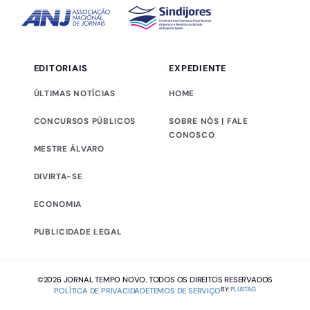
EDITORIAIS
EXPEDIENTE
ÚLTIMAS NOTÍCIAS
HOME
CONCURSOS PÚBLICOS
SOBRE NÓS | FALE
CONOSCO
MESTRE ÁLVARO
DIVIRTA-SE
ECONOMIA
PUBLICIDADE LEGAL
Este site utiliza cookies para melhorar sua experiência de
navegação.
OK
©2026 JORNAL TEMPO NOVO. TODOS OS DIREITOS RESERVADOS
BY:
PLUSTAG
POLÍTICA DE PRIVACIDADE
TEMOS DE SERVIÇO