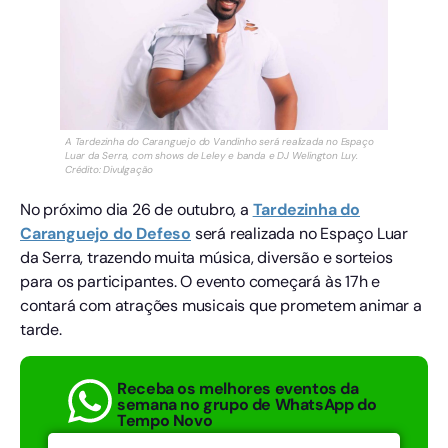
A Tardezinha do Caranguejo do Vandinho será realizada no Espaço
Luar da Serra, com shows de Leley e banda e DJ Welington Luy.
Crédito: Divulgação
No próximo dia 26 de outubro, a
Tardezinha do
Caranguejo do Defeso
será realizada no Espaço Luar
da Serra, trazendo muita música, diversão e sorteios
para os participantes. O evento começará às 17h e
contará com atrações musicais que prometem animar a
tarde.
Receba os melhores eventos da
semana no grupo de WhatsApp do
Tempo Novo