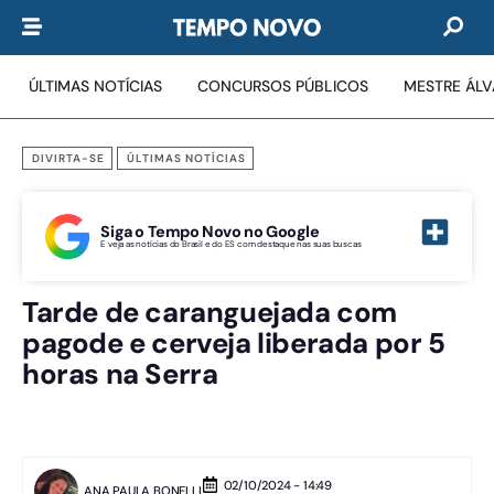
ÚLTIMAS NOTÍCIAS
CONCURSOS PÚBLICOS
MESTRE ÁL
DIVIRTA-SE
ÚLTIMAS NOTÍCIAS
Siga o Tempo Novo no Google
E veja as notícias do Brasil e do ES com destaque nas suas buscas
Tarde de caranguejada com
pagode e cerveja liberada por 5
horas na Serra
02/10/2024 - 14:49
ANA PAULA BONELLI