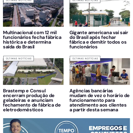
ÚLTIMAS NOTÍCIAS
ÚLTIMAS NOTÍCIAS
Multinacional com 12 mil
Gigante americana vai sair
funcionários fecha fábrica
do Brasil após fechar
histórica e determina
fábrica e demitir todos os
saída do Brasil
funcionários
ÚLTIMAS NOTÍCIAS
ÚLTIMAS NOTÍCIAS
Brastemp e Consul
Agências bancárias
encerram produção de
mudam de vez o horário de
geladeiras e anunciam
funcionamento para
fechamento de fábrica de
atendimento aos clientes
eletrodomésticos
a partir desta semana