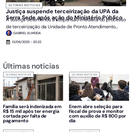
ÚLTIMAS NOTÍCIAS
Justiça suspende terceirização da UPA da
Serra Sede após ação do Ministério Público
A Justiça determinou a suspensão imediata do processo
de terceirização da Unidade de Pronto Atendimento...
GABRIEL ALMEIDA
13/06/2025 - 20:22
Últimas notícias
ÚLTIMAS NOTÍCIAS
ÚLTIMAS NOTÍCIAS
Família será indenizada em
Enem abre seleção para
R$ 15 mil após ter energia
fiscal de prova e monitor
cortada por falta de
com auxílio de R$ 800 por
pagamento
dia